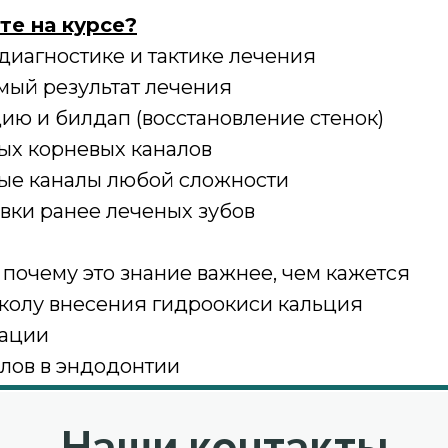
те на курсе?
диагностике и тактике лечения
емый результат лечения
цию и билдап (восстановление стенок)
тых корневых каналов
вые каналы любой сложности
овки ранее леченых зубов
 почему это знание важнее, чем кажется
околу внесения гидроокиси кальция
рации
алов в эндодонтии
Наши контакты