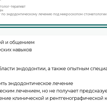
атолог-терапевт
ач
т по эндодонтическому лечению под микроскопом стоматологии
ей и общением
еских навыков
ласти эндодонтии, а также опытным специа
дить эндодонтическое лечение
ческим лечением, но не получает предсказ
шение клинической и рентгенографической 