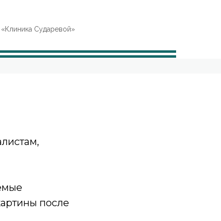
 «Клиника Сударевой»
листам,
уемые
картины после