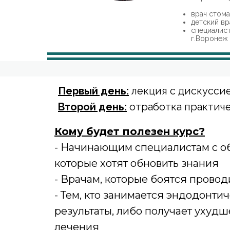
врач стом
детский вр
специалис
г.Воронеж
Первый день:
лекция с дискусси
Второй день:
отработка практич
Кому будет полезен курс?
- Начинающим специалистам с об
которые хотят обновить знания
- Врачам, которые боятся прово
- Тем, кто занимается эндодонти
результаты, либо получает ухуд
лечения