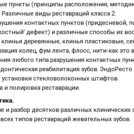
ные пункты (принципы расположения, методик
 Различные виды реставраций класса 2.
зрушения контактных пунктов (придесневой, п
икостный' дефект) и различные способы их во
, клинья деревянные, клинья пластиковые, с
ация колец, фум лента, флосс, нити-как это 
ния любого типа разрушения контактных пунк
одонтическая реабилитация зубов. ЭндоРесто
л установки стекловолоконных штифтов.
а и полировка реставрации.
тика
.
е и разбор десятков различных клинических 
всех типов реставраций жевательных зубов.