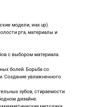
кие модели, wax up).
олости рта, материалы и
бов с выбором материала.
ых болей. Борьба со
и. Создание увлажненного
тельных зубов, стираемости
бодном дизайне.
иомимметическая методика,