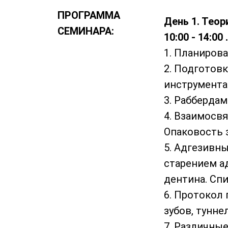
ПРОГРАММА
День 1.
Теор
СЕМИНАРА:
10:00 - 14:00
1. Планиров
2. Подготовк
инструмента
3. Рабберда
4. Взаимосв
Опаковость 
5. Адгезивн
старением а
дентина. Сп
6. Протокол
зубов, тунн
7. Различны