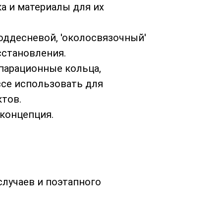
а и материалы для их
оддесневой, 'околосвязочный'
сстановления.
епарационные кольца,
все использовать для
тов.
 концепция.
случаев и поэтапного