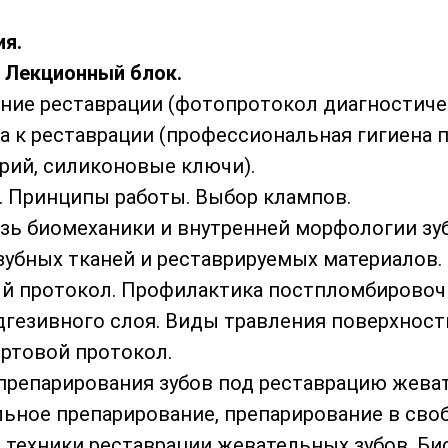
ия.
. Лекционный блок.
ание реставрации (фотопротокол диагностичес
а к реставрации (профессиональная гигиена п
рий, силиконовые ключи).
м. Принципы работы. Выбор клампов.
язь биомеханики и внутренней морфологии зу
зубных тканей и реставрируемых материалов.
ый протокол. Профилактика постпломбировочн
дгезивного слоя. Виды травления поверхност
иртовой протокол.
 препарирования зубов под реставрацию жева
ельное препарирование, препарирование в сво
е техники реставрации жевательных зубов. Б