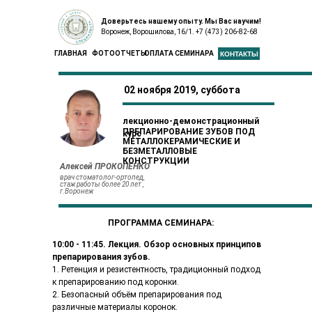
Доверьтесь нашему опыту. Мы Вас научим!
Воронеж, Ворошилова, 16/1. +7 (473) 206-82-68
ГЛАВНАЯ
ФОТООТЧЕТЫ
ОПЛАТА СЕМИНАРА
КОНТАКТЫ
02 ноября 2019, суббота
лекционно-демонстрационный
ПРЕПАРИРОВАНИЕ ЗУБОВ ПОД
курс
МЕТАЛЛОКЕРАМИЧЕСКИЕ И
БЕЗМЕТАЛЛОВЫЕ
КОНСТРУКЦИИ
Алексей ПРОКОПЕНКО
врач стоматолог-ортопед,
стаж работы более 20 лет ,
г.Воронеж
ПРОГРАММА СЕМИНАРА:
10:00 - 11:45. Лекция. Обзор основных принципов
препарирования зубов.
1. Ретенция и резистентность, традиционный подход
к препарированию под коронки.
2. Безопасный объём препарирования под
различные материалы коронок.