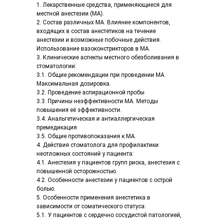
1. Лекарственные средства, применяющиеся для
местной анестезии (МА).
2. Состав различных МА. Влияние компонентов,
входящих в состав анестетиков на течение
анестезии и возможные побочные действия.
Использование вазоконстрикторов в МА.
3. Клинические аспекты местного обезболивания в
стоматологии:
3.1. Общие рекомендации при проведении МА.
Максимальная дозировка.
3.2. Проведение аспирационной пробы
3.3. Причины неэффективности МА. Методы
повышения её эффективности.
3.4. Анальгетическая и антиаллергическая
премедикация
3.5. Общие противопоказания к МА.
4. Действия стоматолога для профилактики
неотложных состояний у пациента:
4.1. Анестезия у пациентов групп риска, анестезия с
повышенной осторожностью.
4.2. Особенности анестезии у пациентов с острой
болью.
5. Особенности применения анестетика в
зависимости от соматического статуса:
5.1. У пациентов с сердечно сосудистой патологией,