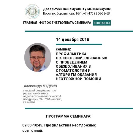
Доверьтесь нашему опыту. Мы Вас научим!
Воронеж, Ворошилова, 16/1. +7 (473) 206-82-68
ГЛАВНАЯ
ФОТООТЧЕТЫ
ОПЛАТА СЕМИНАРА
КОНТАКТЫ
14 декабря 2018
семинар
ПРОФИЛАКТИКА
ОСЛОЖНЕНИЙ, СВЯЗАННЫХ
С ПРОВЕДЕНИЕМ
ОБЕЗБОЛИВАНИЯ В
СТОМАТОЛОГИИ И
АЛГОРИТМ ОКАЗАНИЯ
НЕОТЛОЖНОЙ ПОМОЩИ
Александр КУДРИН
старший специалист по
развитию бизнеса
отдела стоматологической
продукции ЗАО "3М Россия",
г.Самара
ПРОГРАММА СЕМИНАРА:
09:
00-
1
0:
45.
Профилактика неотложных
состояний.