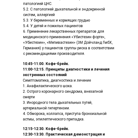
патологией ЦНС.
5.2. С патологией дыхательной и эндокринной
систем, аллергией
5.3. У беременных и кормящих грудью
5.4. У детей и пожилых пациентов
6. Применение лекарственных препаратов для
медицинского применения «Убистезин форте»,
«Убистезин», «Мепивастезин» (3М Дойчланд ГмбХ,
Германия) у пациентов группы риска в соответствии
с рекомендациями производителя.
10:45-11:00. Кофе-брейк.
11:00-12:15. Принципы диагностики и лечения
экстренных состояний
Симптоматика, диагностика и лечение
1. Анафилактического шока.
2. Острого коронарного синдрома, внезапной
смерти
3. Инородного тела дыхательных путей,
артериальной гипертензии.
4. Обморока, коллапса, приступа бронхиальной
астмы, эпилептического припадка.
12:15-12:30. Кофе-брейк.
12:30-13:30. Практическая демонстрация и