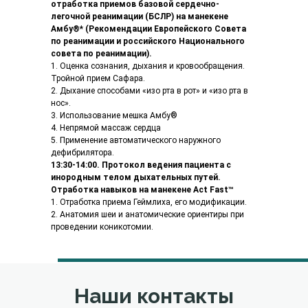
отработка приемов базовой
cердечно-
легочной реанимации (БСЛР) на манекене
Амбу®* (Рекомендации Европейского Совета
по реанимации и российского Национального
совета по реанимации).
1. Оценка сознания, дыхания и кровообращения.
Тройной прием Сафара.
2. Дыхание способами «изо рта в рот» и «изо рта в
нос».
3. Использование мешка Амбу®
4. Непрямой массаж сердца
5. Применение автоматического наружного
дефибрилятора.
13:30-14:00. Протокол ведения пациента с
инородным телом дыхательных путей.
Отработка навыков на манекене Act Fast™
1. Отработка приема Геймлиха, его модификации.
2. Анатомия шеи и анатомические ориентиры при
проведении коникотомии.
Наши контакты